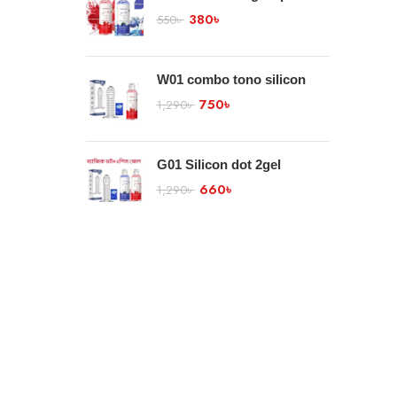
380
৳
550
৳
W01 combo tono silicon
750
৳
1,290
৳
G01 Silicon dot 2gel
660
৳
1,290
৳