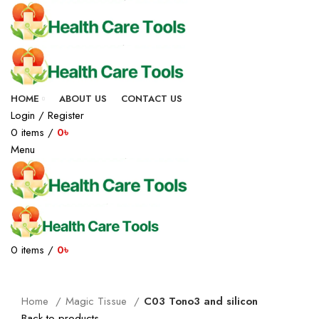
-46%
HOME
ABOUT US
CONTACT US
Login / Register
0
items
/
0
৳
Menu
0
items
/
0
৳
Click to enlarge
Home
Magic Tissue
C03 Tono3 and silicon
Back to products