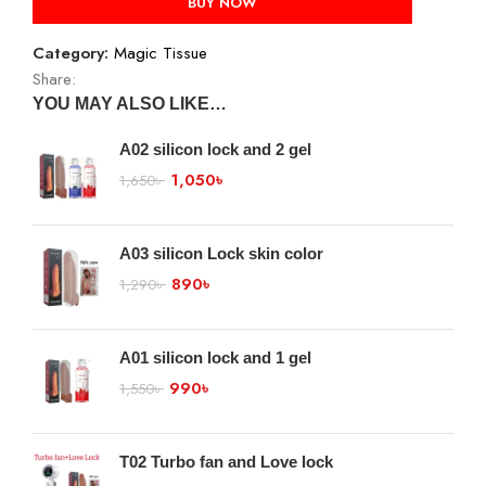
BUY NOW
Category:
Magic Tissue
Share:
YOU MAY ALSO LIKE…
A02 silicon lock and 2 gel
1,050
৳
1,650
৳
A03 silicon Lock skin color
890
৳
1,290
৳
A01 silicon lock and 1 gel
990
৳
1,550
৳
T02 Turbo fan and Love lock