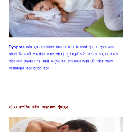
Dyspareunia হল বেদনাদায়ক মিলনের জন্য চিকিৎসা শব্দ, যা পুরুষ এবং
মহিলা উভয়কেই প্রভাবিত করতে পারে। লুব্রিকেন্ট ঘর্ষণ কমাতে সাহায্য করতে
পারে এবং সেক্সের সময় ব্যথা অনুভব করা লোকেদের জন্য যৌনতাকে আরও
আরামদায়ক করে তুলতে পারে
৩) যে দম্পতিরা বর্ধিত অন্তরঙ্গতা খুঁজছেন