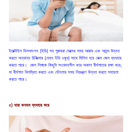
ইরেক্টাইল ডিসফাংশন (ইডি) সহ পুরুষরা সেক্সের সময় আরাম এবং আনন্দ উন্নত
করতে অন্যান্য চিকিত্সার (যেমন ইডি ওষুধ) সাথে মিলিত হয়ে সেক্স জেল ব্যবহার
করতে পারে। জেল লিঙ্গকে কিছুটা সংবেদনশীল করে অকাল বীর্যপাতের রক্ষা করে,
যা বীর্যপাত বিলম্বিত করতে এবং যৌনতার সময় নিয়ন্ত্রণ উন্নত করতে সহায়তা
করতে পারে।
৫) যারা কনডম ব্যবহার করে