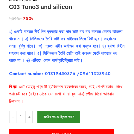
C03 Tono3 and silicon
750
৳
1,390
৳
১
) একটি কনডম দীর্ঘ দিন ব্যবহার করা যায় তাই বার বার কনডম কেনার ঝামেলা
থাকে না।
২) সিলিকনের তৈরি তাই সব সাইজের লিঙ্গে ফিট হবে। সহবাসের
সময় বৃদ্ধি পাবে।
৩) দ্রুত স্ত্রীর অর্গাজম করা সম্ভব হবে।
৪) ব্যাথা বিহীন
সহবাস করা যাবে। ৫)
সিলিকনের তৈরি মোটা তাই
কনডম ফেটে যাওয়ার ভয়
থাকে না । ৬
) এটিতে কোন পার্শপ্রতিক্রিয়া নাই।
Contact number-01819450376 /09611323940
বি.দ্র.
এটি যেহেতু পণ্য টি ব্যক্তিগত ব্যবহারের জন্য, তাই গোপনীয়তার সাথে
প্যাকেট করে (বাইরে থেকে যেন দেখা বা না বুজা যায়) পৌঁছে দিবো আপনার
ঠিকানায়।
অর্ডার করতে ক্লিক করুন