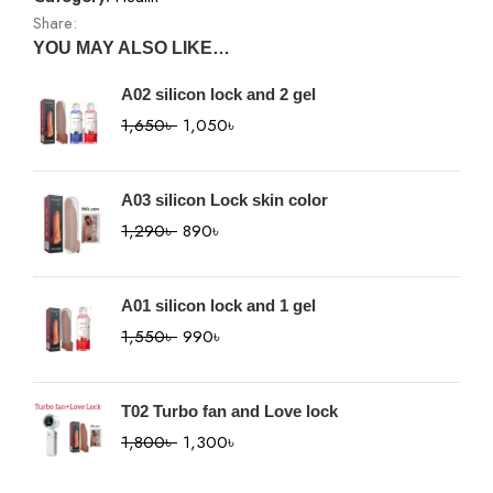
Share:
YOU MAY ALSO LIKE…
A02 silicon lock and 2 gel
1,650
৳
1,050
৳
A03 silicon Lock skin color
1,290
৳
890
৳
A01 silicon lock and 1 gel
1,550
৳
990
৳
T02 Turbo fan and Love lock
1,800
৳
1,300
৳