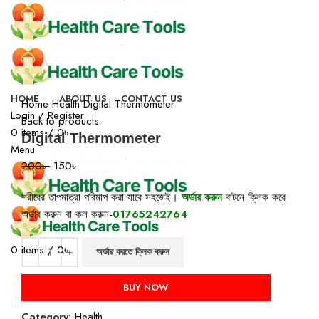
-25%
Click to enlarge
HOME
ABOUT US
CONTACT US
Home
Health
Digital Thermometer
Login / Register
Back to products
0
items
/
0
৳
Digital Thermometer
Menu
200
৳
150
৳
শরীরের তাপমাত্রা পরিমাপ করা যাবে সহজেই।
অর্ডার করুন
বাটনে ক্লিক করে
অর্ডার করুন বা কল করুন-
01765242764
0
items
/
0
৳
অর্ডার করতে ক্লিক করুন
BUY NOW
Category:
Health