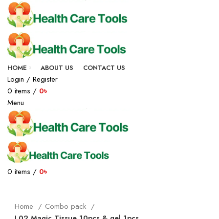
-48%
HOME
ABOUT US
CONTACT US
Login / Register
0
items
/
0
৳
Menu
0
items
/
0
৳
Click to enlarge
Home
Combo pack
L02 Magic Tissue 10pcs & gel 1pcs