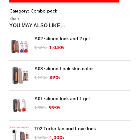
Category:
Combo pack
Share:
YOU MAY ALSO LIKE…
A02 silicon lock and 2 gel
1,050
৳
1,650
৳
A03 silicon Lock skin color
890
৳
1,290
৳
A01 silicon lock and 1 gel
990
৳
1,550
৳
T02 Turbo fan and Love lock
1,300
৳
1,800
৳