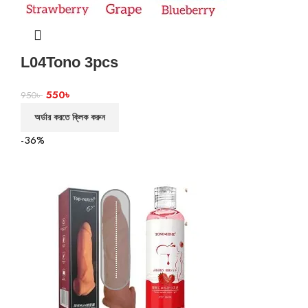
L04Tono 3pcs
550
৳
950
৳
অর্ডার করতে ক্লিক করুন
-36%