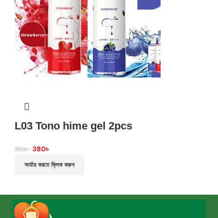
L03 Tono hime gel 2pcs
380
৳
550
৳
অর্ডার করতে ক্লিক করুন