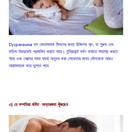
Dyspareunia হল বেদনাদায়ক মিলনের জন্য চিকিৎসা শব্দ, যা পুরুষ এবং
মহিলা উভয়কেই প্রভাবিত করতে পারে। লুব্রিকেন্ট ঘর্ষণ কমাতে সাহায্য করতে
পারে এবং সেক্সের সময় ব্যথা অনুভব করা লোকেদের জন্য যৌনতাকে আরও
আরামদায়ক করে তুলতে পারে
৩) যে দম্পতিরা বর্ধিত অন্তরঙ্গতা খুঁজছেন