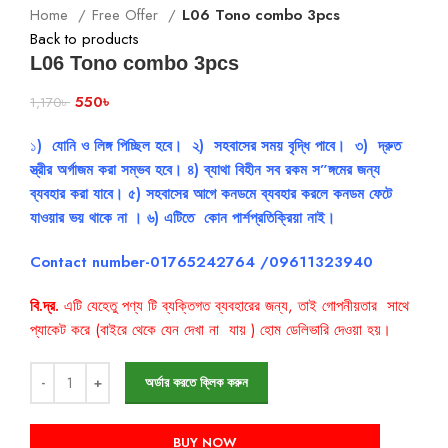
Home
Free Offer
L06 Tono combo 3pcs
Back to products
L06 Tono combo 3pcs
550
৳
1,170
৳
১
) যোনি ও লিঙ্গ পিচ্ছিল হবে।
২) সহবাসের সময় বৃদ্ধি পাবে।
৩) দ্রুত
স্ত্রীর অর্গাজম করা সম্ভব হবে।
৪) ব্যাথা বিহীন সব রকম স”ঙ্গমের জন্য
ব্যবহার করা যাবে। ৫) সহবাসের আগে কনডমে ব্যবহার করলে কনডম ফেটে
যাওয়ার ভয় থাকে না । ৬
) এটিতে কোন পার্শপ্রতিক্রিয়া নাই।
Contact number-01765242764 /09611323940
বি.দ্র.
এটি যেহেতু পণ্য টি ব্যক্তিগত ব্যবহারের জন্য, তাই গোপনীয়তার সাথে
প্যাকেট করে (বাইরে থেকে যেন দেখা না যায় ) হোম ডেলিভারি দেওয়া হয়।
অর্ডার করতে ক্লিক করুন
BUY NOW