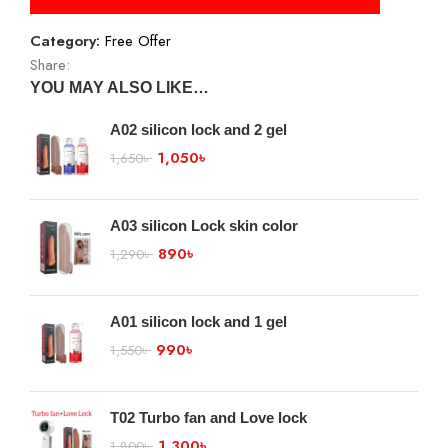
Category:
Free Offer
Share:
YOU MAY ALSO LIKE…
A02 silicon lock and 2 gel
1,050
৳
1,650
৳
A03 silicon Lock skin color
890
৳
1,290
৳
A01 silicon lock and 1 gel
990
৳
1,550
৳
T02 Turbo fan and Love lock
1,300
৳
1,800
৳