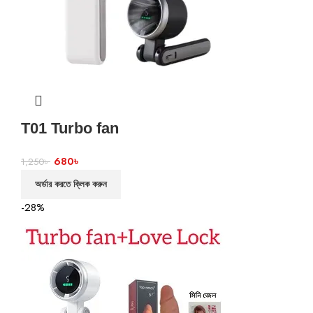
T01 Turbo fan
680
৳
1,250
৳
অর্ডার করতে ক্লিক করুন
-28%