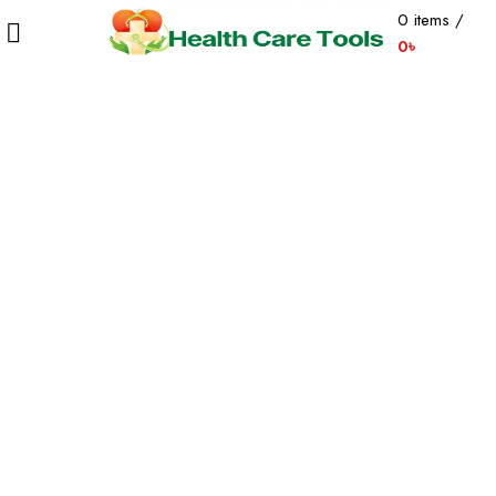
0
items
/
0
৳
-53%
Click to enlarge