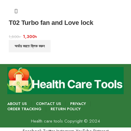
T02 Turbo fan and Love lock
1,300
৳
1,800
৳
অর্ডার করতে ক্লিক করুন
ABOUT US
CONTACT US
PRIVACY
ORDER TRACKING
RETURN POLICY
Health care tools Copyright © 2024
Facebook
Twitter
Instagram
YouTube
Pinterest